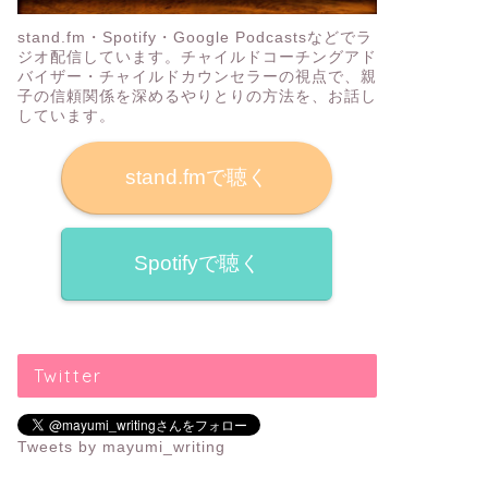
可愛くてハイテク！LOVOT（らぼ
【入塾決
stand.fm・Spotify・Google Podcastsなどでラ
っと）の魅力をLOVOT MUSEUMで
ログラミ
ジオ配信しています。チャイルドコーチングアド
バイザー・チャイルドカウンセラーの視点で、親
堪能してきた
ート
子の信頼関係を深めるやりとりの方法を、お話し
しています。
2019年12月3日
stand.fmで聴く
プログラミング
プログラミング
Spotifyで聴く
Twitter
リタリコワンダーの「ワンダーメイ
ロボット
クフェス6」 に小学2年生の娘と参
ットとデ
Tweets by mayumi_writing
加しました！
ック！