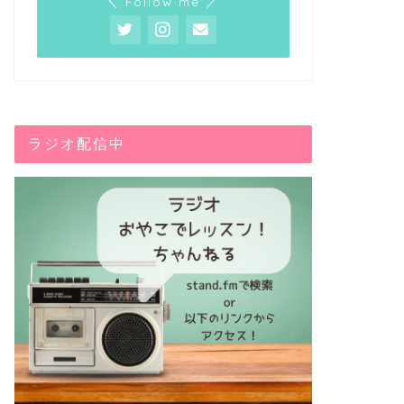
＼ Follow me ／
【11校徹底比較】子供向けオンライ
アンプラ
ンプログラミングスクール！自宅で
「クール
ラジオ配信中
学ぶ方法も一挙公開
ー！
2020年5月4日
プログラミング
プログラミング