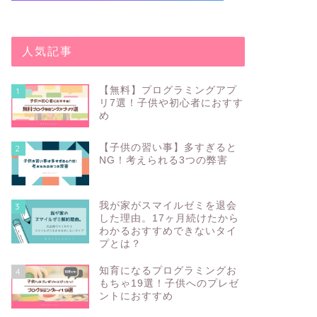
人気記事
【無料】プログラミングアプ
1
リ7選！子供や初心者におすす
め
【子供の習い事】多すぎると
2
NG！考えられる3つの弊害
我が家がスマイルゼミを退会
3
した理由。17ヶ月続けたから
わかるおすすめできないタイ
プとは？
知育になるプログラミングお
4
もちゃ19選！子供へのプレゼ
ントにおすすめ