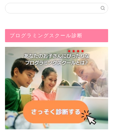
プログラミングスクール診断
プログラミング
プログラミング
小学生のオンラインプログラミング
テックキ
学習が続かない理由！対策やおすす
い？妥当
めのサービスも紹介
2020年11月20日