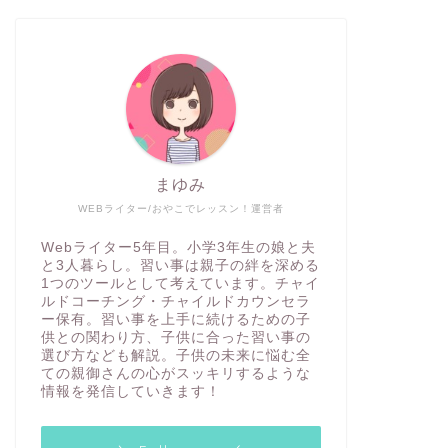
プログラミング
プログラミング
まゆみ
WEBライター/おやこでレッスン！運営者
【3校徹底比較】小学生向けプログ
【D-S
ラミングスクール【いっぱいありす
導】未来
Webライター5年目。小学3年生の娘と夫
ぎて困っている人必見】
ラミング
と3人暮らし。習い事は親子の絆を深める
1つのツールとして考えています。チャイ
ルドコーチング・チャイルドカウンセラ
2020年8月20日
ー保有。習い事を上手に続けるための子
供との関わり方、子供に合った習い事の
選び方なども解説。子供の未来に悩む全
ての親御さんの心がスッキリするような
プログラミング
プログラミング
情報を発信していきます！