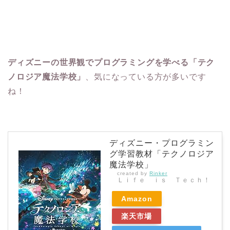
ディズニーの世界観でプログラミングを学べる「テク
ノロジア魔法学校」
、気になっている方が多いです
ね！
ディズニー・プログラミン
グ学習教材「テクノロジア
魔法学校」
created by
Rinker
Ｌｉｆｅ ｉｓ Ｔｅｃｈ！
Amazon
楽天市場