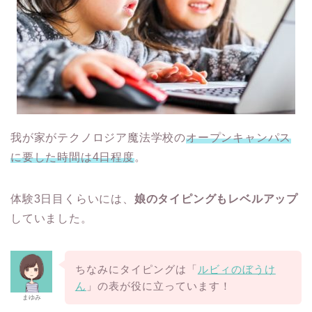
我が家がテクノロジア魔法学校の
オープンキャンパス
に要した時間は4日程度
。
体験3日目くらいには、
娘のタイピングもレベルアップ
していました。
ちなみにタイピングは「
ルビィのぼうけ
ん
」の表が役に立っています！
まゆみ