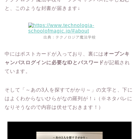
と、このような封書が届きます↓
出典：
テクノロジア魔法学校
中にはポストカードが入っており、裏には
オープンキ
ャンパスログインに必要なIDとパスワード
が記載され
ています。
そして「～あの3人を探すてがかり～」の文字と、下に
はよくわからないひらがなの羅列が！↓（※ネタバレに
なりそうなので内容は伏せておきます！）