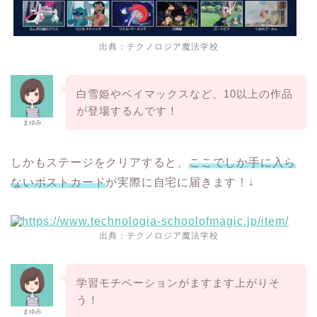
出典：
テクノロジア魔法学校
白雪姫やベイマックスなど、10以上の作品
が登場するんです！
まゆみ
しかもステージをクリアすると、
ここでしか手に入ら
ないポストカード
が実際に自宅に届きます！↓
出典：
テクノロジア魔法学校
学習モチベーションがますます上がりそ
う！
まゆみ