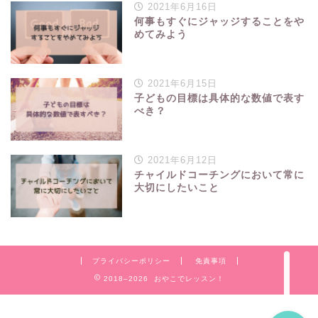
2021年6月16日
何事もすぐにジャッジすることをや
めてみよう
2021年6月15日
子どもの目標は具体的な数値で表す
べき？
TOP
2021年6月12日
チャイルドコーチングにおいて常に
プログラミング
大切にしたいこと
こどもの習いごと
ママの学びなおし
プライバシーポリシー
免責事項
2018–2026 おやこでレッスン！