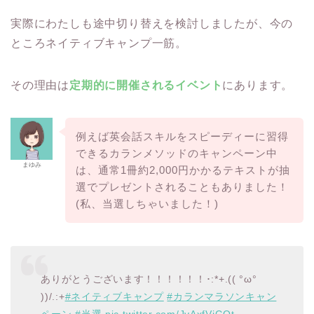
実際にわたしも途中切り替えを検討しましたが、今の
ところネイティブキャンプ一筋。
その理由は
定期的に開催されるイベント
にあります。
例えば英会話スキルをスピーディーに習得
できるカランメソッドのキャンペーン中
まゆみ
は、通常1冊約2,000円かかるテキストが抽
選でプレゼントされることもありました！
(私、当選しちゃいました！)
ありがとうございます！！！！！！･:*+.(( °ω°
))/.:+
#ネイティブキャンプ
#カランマラソンキャン
ペーン
#当選
pic.twitter.com/JvAxfViGOt