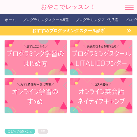
おやこでレッスン！
ホーム
プログラミングスクール9選
プログラミングアプリ7選
プログ
おすすめプログラミングスクール診断
こどもの習いごと
PR