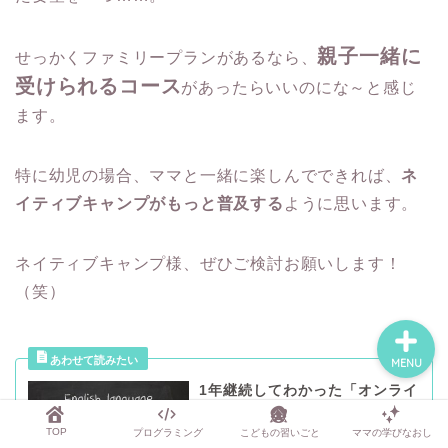
親子一緒に
せっかくファミリープランがあるなら、
TOP
受けられるコース
があったらいいのにな～と感じ
ます。
プログラミング
特に幼児の場合、ママと一緒に楽しんでできれば、
ネ
こどもの習いごと
イティブキャンプがもっと普及する
ように思います。
ママの学びなおし
ネイティブキャンプ様、ぜひご検討お願いします！
（笑）
MENU
1年継続してわかった「オンライ
ン英会話のメリットとデメリッ
ト」
TOP
プログラミング
こどもの習いごと
ママの学びなおし