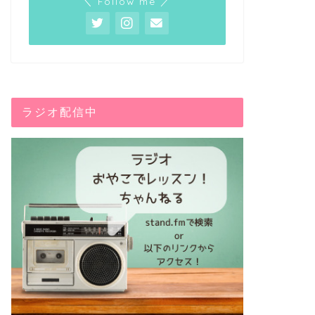
＼ Follow me ／
【11校徹底比較】子供向けオンライ
アンプラ
ンプログラミングスクール！自宅で
「クール
ラジオ配信中
学ぶ方法も一挙公開
ー！
2020年5月4日
プログラミング
プログラミング