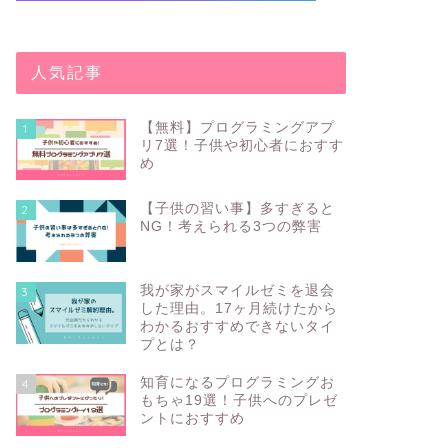
人気記事
【無料】プログラミングアプ
1
リ7選！子供や初心者におすす
め
【子供の習い事】多すぎると
2
NG！考えられる3つの弊害
我が家がスマイルゼミを退会
3
した理由。17ヶ月続けたから
わかるおすすめできないタイ
プとは？
知育になるプログラミングお
4
もちゃ19選！子供へのプレゼ
ントにおすすめ