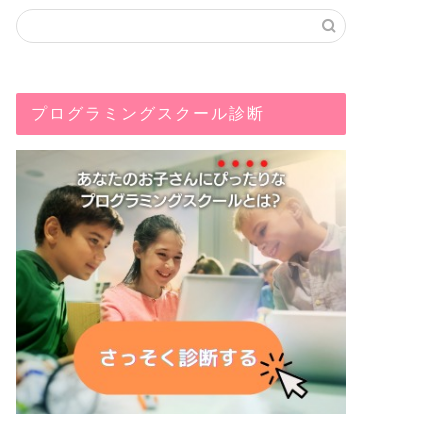
プログラミングスクール診断
プログラミング
プログラミング
小学生のオンラインプログラミング
テックキ
学習が続かない理由！対策やおすす
い？妥当
めのサービスも紹介
2020年11月20日