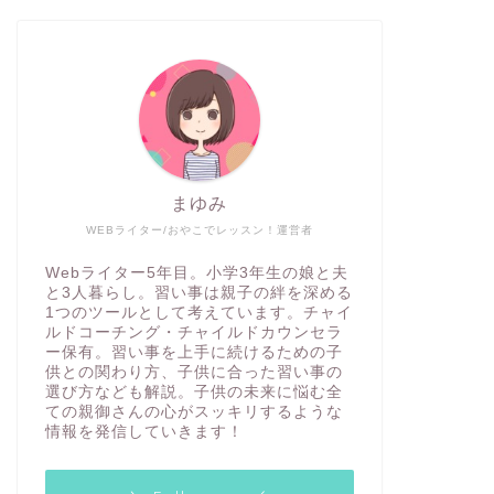
プログラミング
プログラミング
まゆみ
WEBライター/おやこでレッスン！運営者
【3校徹底比較】小学生向けプログ
【D-S
ラミングスクール【いっぱいありす
導】未来
Webライター5年目。小学3年生の娘と夫
ぎて困っている人必見】
ラミング
と3人暮らし。習い事は親子の絆を深める
1つのツールとして考えています。チャイ
ルドコーチング・チャイルドカウンセラ
2020年8月20日
ー保有。習い事を上手に続けるための子
供との関わり方、子供に合った習い事の
選び方なども解説。子供の未来に悩む全
ての親御さんの心がスッキリするような
プログラミング
プログラミング
情報を発信していきます！