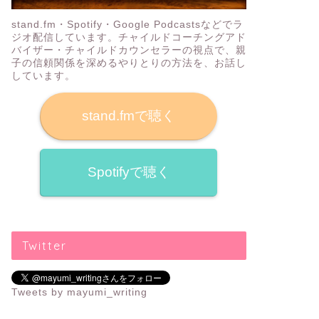
可愛くてハイテク！LOVOT（らぼ
【入塾決
stand.fm・Spotify・Google Podcastsなどでラ
っと）の魅力をLOVOT MUSEUMで
ログラミ
ジオ配信しています。チャイルドコーチングアド
バイザー・チャイルドカウンセラーの視点で、親
堪能してきた
ート
子の信頼関係を深めるやりとりの方法を、お話し
しています。
2019年12月3日
stand.fmで聴く
プログラミング
プログラミング
Spotifyで聴く
Twitter
リタリコワンダーの「ワンダーメイ
ロボット
クフェス6」 に小学2年生の娘と参
ットとデ
Tweets by mayumi_writing
加しました！
ック！