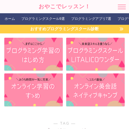
おやこでレッスン！
ホーム
プログラミングスクール9選
プログラミングアプリ7選
プログ
おすすめプログラミングスクール診断
― TAG ―