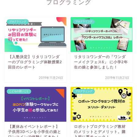
プログラミング
プログラミング
プログラミング
【入塾決定】リタリコワンダ
リタリコワンダーの「ワンダ
ーのプログラミング体験授業2
ーメイクフェス6」 に小学2年
回目のレポート
生の娘と参加しました！
2019年11月24日
2019年11月21日
こどもの習いごと
プログラミング
【夏休みイベントレポート】
ロボットプログラミング教材
子供用3Dペンを小学生の娘と
のメリットとデメリット。購
ワンコインで体験してきた！
入前に要チェック！