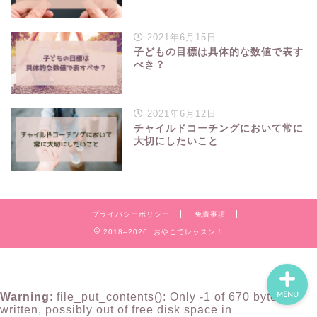
2021年6月15日
子どもの目標は具体的な数値で表す
べき？
TOP
2021年6月12日
チャイルドコーチングにおいて常に
プログラミング
大切にしたいこと
こどもの習いごと
ママの学びなおし
プライバシーポリシー
免責事項
2018–2026 おやこでレッスン！
MENU
Warning
: file_put_contents(): Only -1 of 670 bytes
written, possibly out of free disk space in