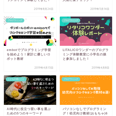
2019年8月24日
2019年5月14日
プログラミング
プログラミング
embotでプログラミング学習
LITALICOワンダーのプログラ
を始めよう！家計に優しいロ
ミング体験教室に小学生の娘
ボット教材
と参加しました！
2019年4月13日
2019年4月8日
こどもの習いごと
プログラミング
AI時代に役立つ習い事を選ぶ
パソコンなしでプログラミン
ための5つのキーワード
グ！幼児向け教材(おもちゃ)6