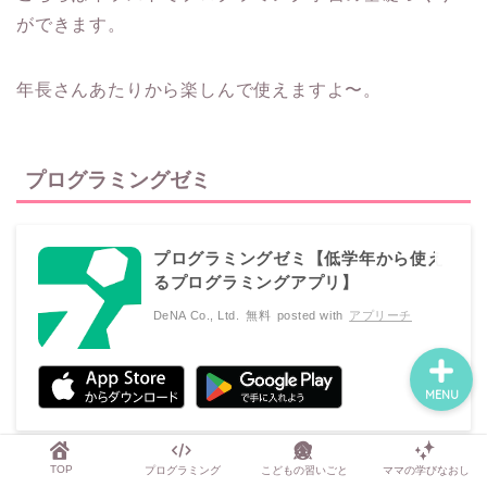
ができます。
TOP
年長さんあたりから楽しんで使えますよ〜。
プログラミング
プログラミングゼミ
こどもの習いごと
プログラミングゼミ【低学年から使え
ママの学びなおし
るプログラミングアプリ】
DeNA Co., Ltd.
無料
posted with
アプリーチ
MENU
Twitterで最初に紹介したプログラミング学習系アプリ
TOP
プログラミング
こどもの習いごと
ママの学びなおし