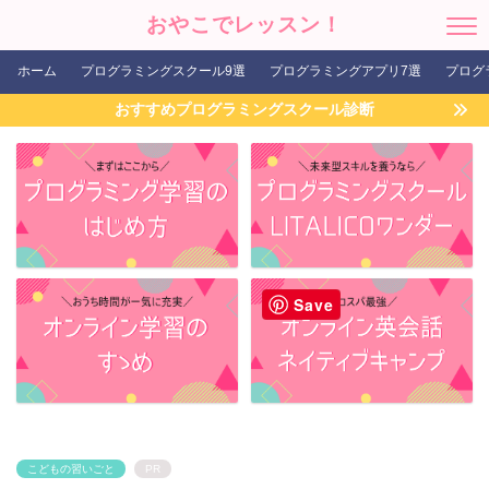
おやこでレッスン！
ホーム
プログラミングスクール9選
プログラミングアプリ7選
プログ
おすすめプログラミングスクール診断
Save
こどもの習いごと
PR