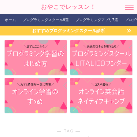
おやこでレッスン！
ホーム
プログラミングスクール9選
プログラミングアプリ7選
プログ
おすすめプログラミングスクール診断
― TAG ―