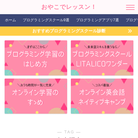
おやこでレッスン！
ホーム
プログラミングスクール9選
プログラミングアプリ7選
プログ
おすすめプログラミングスクール診断
― TAG ―