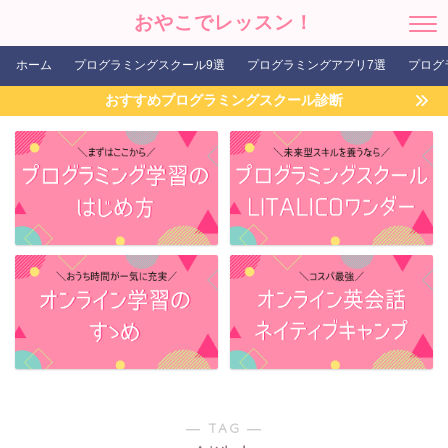
おやこでレッスン！
ホーム
プログラミングスクール9選
プログラミングアプリ7選
プログ
おすすめプログラミングスクール診断
― TAG ―