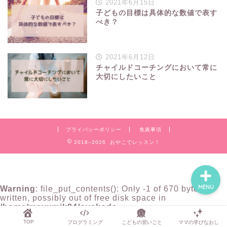
2021年6月15日
子どもの目標は具体的な数値で表す
べき？
TOP
2021年6月12日
チャイルドコーチングにおいて常に
プログラミング
大切にしたいこと
こどもの習いごと
ママの学びなおし
プライバシーポリシー
免責事項
2018–2026 おやこでレッスン！
MENU
Warning
: file_put_contents(): Only -1 of 670 bytes
written, possibly out of free disk space in
/home/mayumik84/oyakode-
lesson.net/public_html/wp-content/plugins/ewww-
TOP
プログラミング
こどもの習いごと
ママの学びなおし
image-optimizer/classes/class-base.php
on line
368