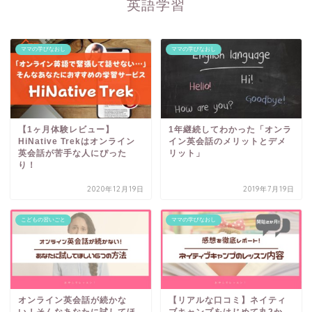
英語学習
ママの学びなおし
ママの学びなおし
【1ヶ月体験レビュー】
1年継続してわかった「オンラ
HiNative Trekはオンライン
イン英会話のメリットとデメ
英会話が苦手な人にぴった
リット」
り！
2020年12月19日
2019年7月19日
こどもの習いごと
ママの学びなおし
オンライン英会話が続かな
【リアルな口コミ】ネイティ
い！そんなあなたに試してほ
ブキャンプをはじめて丸2か