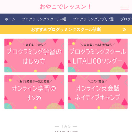
おやこでレッスン！
ホーム
プログラミングスクール9選
プログラミングアプリ7選
プログ
おすすめプログラミングスクール診断
― TAG ―