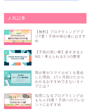
人気記事
【無料】プログラミングアプ
1
リ7選！子供や初心者におすす
め
【子供の習い事】多すぎると
2
NG！考えられる3つの弊害
我が家がスマイルゼミを退会
3
した理由。17ヶ月続けたから
わかるおすすめできないタイ
プとは？
知育になるプログラミングお
4
もちゃ19選！子供へのプレゼ
ントにおすすめ