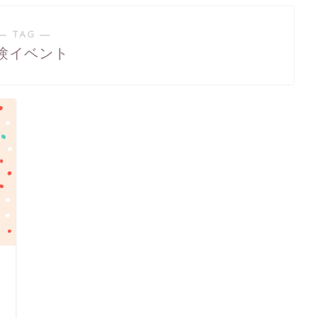
― TAG ―
験イベント
日