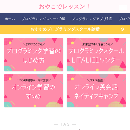
おやこでレッスン！
ホーム
プログラミングスクール9選
プログラミングアプリ7選
プログ
おすすめプログラミングスクール診断
― TAG ―